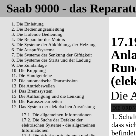
Saab 9000 - das Reparat
1. Die Einleitung
2. Die Bedienungsanleitung
3. Die laufende Bedienung
17.1
4. Die Reparatur des Motors
5. Die Systeme der Abkühlung, der Heizung
6. Die Auspuffsysteme
Anla
7. Die Systeme der Senkung der Giftigkeit
8. Die Systeme des Starts und der Ladung
Run
9. Die Zündanlage
10. Die Kupplung
11. Die Handgetriebe
(ele
12. Die automatische Transmission
13. Die Antriebswellen
14. Das Bremssystem
Die 
15. Die Aufhängung und die Lenkung
16. Die Karosseriearbeiten
17. Das System der elektrischen Ausrüstung
DIE ORD
17.1. Die allgemeinen Informationen
1. Schal
17.2. Die Suche der Defekte der
dass sic
elektrischen Systeme - die allgemeinen
Informationen
befindet
17.3. Die Schutzvorrichtungen und die