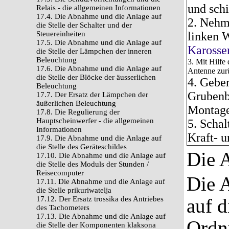
und sch
Relais - die allgemeinen Informationen
17.4. Die Abnahme und die Anlage auf
2. Nehme
die Stelle der Schalter und der
Steuereinheiten
linken 
17.5. Die Abnahme und die Anlage auf
Karosser
die Stelle der Lämpchen der inneren
Beleuchtung
3. Mit Hilfe
17.6. Die Abnahme und die Anlage auf
Antenne zurü
die Stelle der Blöcke der äusserlichen
4. Geben
Beleuchtung
Grubenb
17.7. Der Ersatz der Lämpchen der
äußerlichen Beleuchtung
Montage
17.8. Die Regulierung der
Hauptscheinwerfer - die allgemeinen
5. Scha
Informationen
Kraft- u
17.9. Die Abnahme und die Anlage auf
die Stelle des Geräteschildes
Die A
17.10. Die Abnahme und die Anlage auf
die Stelle des Moduls der Stunden /
Reisecomputer
Die 
17.11. Die Abnahme und die Anlage auf
die Stelle prikuriwatelja
17.12. Der Ersatz trossika des Antriebes
auf d
des Tachometers
17.13. Die Abnahme und die Anlage auf
Ordn
die Stelle der Komponenten klaksona