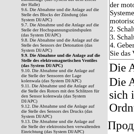
der moto
der Halle)
9.6. Die Abnahme und die Anlage auf die
Systeme
Stelle des Blocks der Zündung (das
motorisc
System DI/APC)
9.7. Die Abnahme und die Anlage auf die
2. Schal
Stelle der Hochspannungszündspulen
(das System DI/APC)
3. Schal
9.8. Die Abnahme und die Anlage auf die
4. Gebe
Stelle des Sensors der Detonation (das
System DI/APC)
Sie das 
9.9. Die Abnahme und die Anlage auf die
Stelle des elektromagnetischen Ventiles
Die A
(das System DI/APC)
9.10. Die Abnahme und die Anlage auf
die Stelle der Sensoren der Lage
Die A
kolenwala (das System DI/APC)
9.11. Die Abnahme und die Anlage auf
sich
die Stelle des Rotors mit den Schlitzen für
den Sensor kolenwala (das System
DI/APC)
Ordn
9.12. Die Abnahme und die Anlage auf
die Stelle des Sensors des Drucks (das
System DI/APC)
Прод
9.13. Die Abnahme und die Anlage auf
die Stelle der elektronischen verwaltenden
Einrichtung (das System DI/APC)