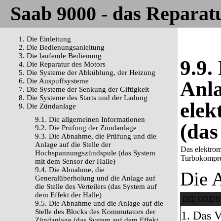
Saab 9000 - das Reparat
1. Die Einleitung
2. Die Bedienungsanleitung
3. Die laufende Bedienung
9.9.
4. Die Reparatur des Motors
5. Die Systeme der Abkühlung, der Heizung
6. Die Auspuffsysteme
Anla
7. Die Systeme der Senkung der Giftigkeit
8. Die Systeme des Starts und der Ladung
elek
9. Die Zündanlage
9.1. Die allgemeinen Informationen
(das
9.2. Die Prüfung der Zündanlage
9.3. Die Abnahme, die Prüfung und die
Anlage auf die Stelle der
Das elektrom
Hochspannungszündspule (das System
Turbokompres
mit dem Sensor der Halle)
9.4. Die Abnahme, die
Die 
Generalüberholung und die Anlage auf
die Stelle des Verteilers (das System auf
dem Effekt der Halle)
DIE ORD
9.5. Die Abnahme und die Anlage auf die
Stelle des Blocks des Kommutators der
1. Das V
Zündanlage (das System auf dem Effekt