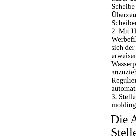
Scheibe
Überzeug
Scheiben
2. Mit H
Werbefil
sich der
erweise
Wasserp
anzuzieh
Regulie
automati
3. Stell
molding 
Die 
Stell