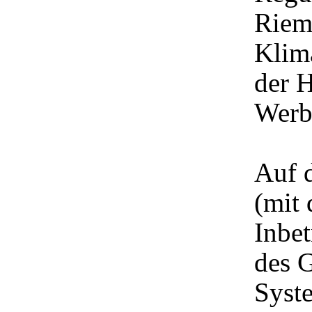
Riem
Klima
der H
Werb
Auf 
(mit 
Inbe
des 
Syst