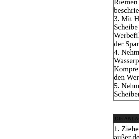
Riemen 
beschrie
3. Mit H
Scheibe 
Werbefi
der Spa
4. Nehm
Wasserp
Kompres
den Werb
5. Nehm
Scheibe
DIE ANLA
1. Zieh
außer de