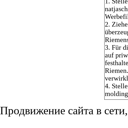
1. Stel
natjasch
Werbefil
2. Ziehe
überzeug
Riemens 
3. Für d
auf pri
festhalt
Riemen.
verwirkl
4. Stell
molding 
Продвижение сайта в сети,