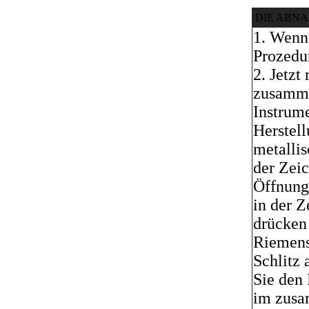
DIE ABN
1. Wenn
Prozedur
2. Jetz
zusamme
Instrume
Herstell
metallis
der Zei
Öffnunge
in der Z
drücken
Riemens,
Schlitz 
Sie den 
im zusa