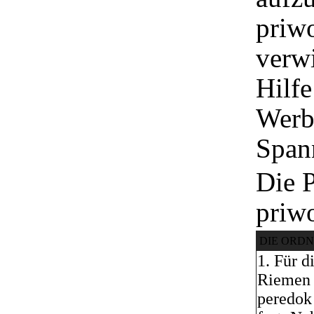
priw
verwi
Hilfe
Werb
Span
Die P
priw
DIE ORD
1. Für 
Riemen 
peredok 