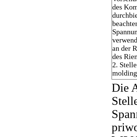
des Kom
durchbi
beachte
Spannun
verwend
an der R
des Rie
2. Stell
molding 
Die 
Stell
Spann
priw