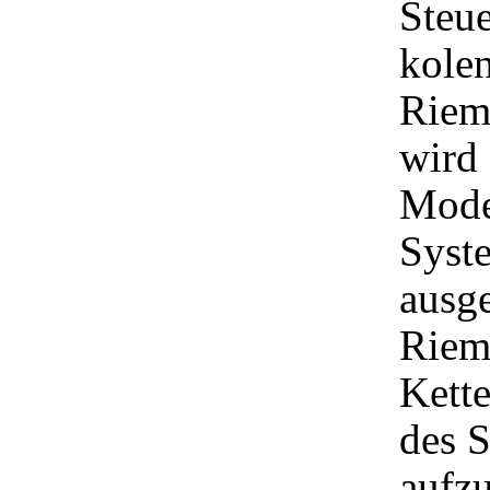
Steue
kole
Riem
wird
Mode
Syst
ausge
Riem
Kett
des 
aufz