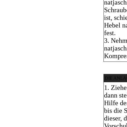
natjasch
Schraube
ist, sch
Hebel na
fest.
3. Nehm
natjasch
Kompres
DIE ANLA
1. Ziehe
dann ste
Hilfe de
bis die
dieser, 
Vorschu