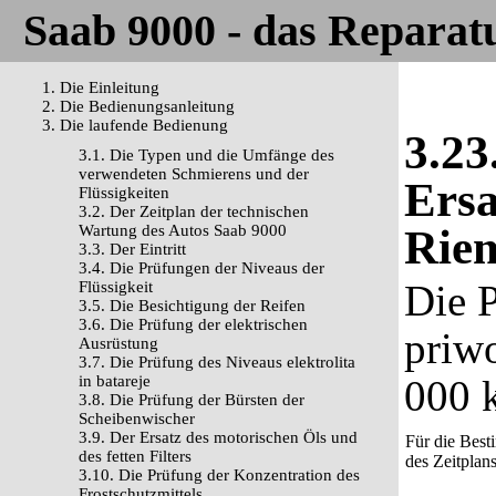
Saab 9000 - das Reparat
1. Die Einleitung
2. Die Bedienungsanleitung
3. Die laufende Bedienung
3.23
3.1. Die Typen und die Umfänge des
verwendeten Schmierens und der
Ersa
Flüssigkeiten
3.2. Der Zeitplan der technischen
Wartung des Autos Saab 9000
Rie
3.3. Der Eintritt
3.4. Die Prüfungen der Niveaus der
Die P
Flüssigkeit
3.5. Die Besichtigung der Reifen
3.6. Die Prüfung der elektrischen
priw
Ausrüstung
3.7. Die Prüfung des Niveaus elektrolita
in batareje
000 
3.8. Die Prüfung der Bürsten der
Scheibenwischer
3.9. Der Ersatz des motorischen Öls und
Für die Best
des fetten Filters
des Zeitplan
3.10. Die Prüfung der Konzentration des
Frostschutzmittels