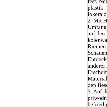
fest. N
plastik-
lokera d
2. Mit 
Umfange
auf den
kolenwal
Riemen 
Schauen
Entdecke
anderer
Erschei
Materia
den Bes
3. Auf 
priwodn
befriedi