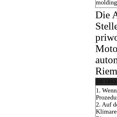
molding 
Die 
Stell
priw
Moto
autom
Riem
DIE ABN
1. Wenn
Prozedur
2. Auf 
Klimare