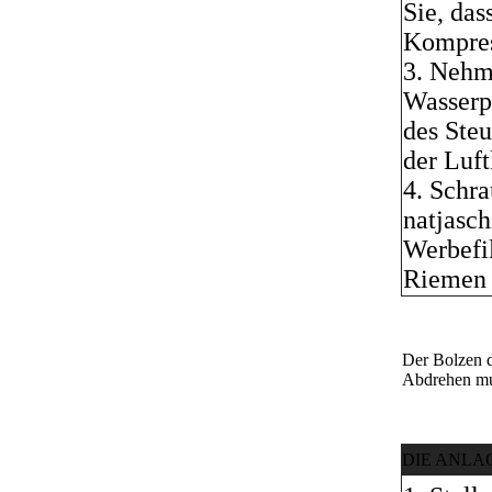
Sie, das
Kompres
3. Nehm
Wasserp
des Ste
der Luft
4. Schr
natjasch
Werbefi
Riemen 
Der Bolzen d
Abdrehen mu
DIE ANLA