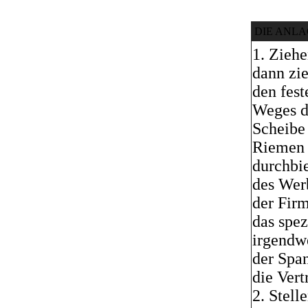
DIE ANLA
1. Ziehe
dann zie
den fes
Weges d
Scheibe
Riemen 
durchbi
des Wer
der Fir
das spez
irgendwe
der Spa
die Ver
2. Stell