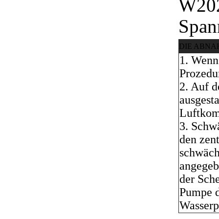
W202
Span
DIE ABN
1. Wenn
Prozedur
2. Auf 
ausgest
Luftkomp
3. Schw
den zen
schwäch
angegeb
der Sche
Pumpe d
Wasserp