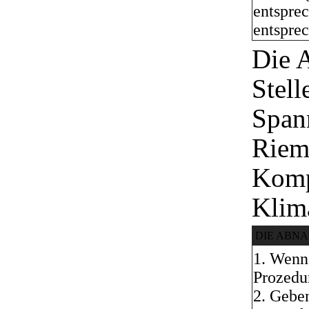
entsprec
entsprec
Die 
Stell
Span
Riem
Komp
Klim
DIE ABN
1. Wenn
Prozedur
2. Gebe