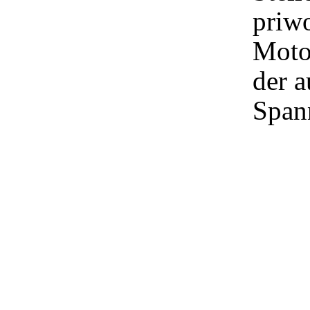
priw
Moto
der 
Span